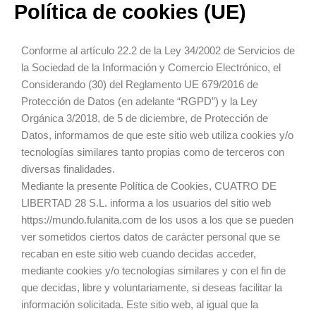
Política de cookies (UE)
Ir
al
contenido
Consent
Consent
Consent
Consent
Consent
Consent
Consent
Conforme al artículo 22.2 de la Ley 34/2002 de Servicios de
to
to
to
to
to
to
to
la Sociedad de la Información y Comercio Electrónico, el
service
service
service
service
service
service
service
Considerando (30) del Reglamento UE 679/2016 de
wordpress
elementor
google-
complianz
pixelyoursite
google-
varios
Protección de Datos (en adelante “RGPD”) y la Ley
analytics
fonts
Orgánica 3/2018, de 5 de diciembre, de Protección de
Datos, informamos de que este sitio web utiliza cookies y/o
tecnologías similares tanto propias como de terceros con
diversas finalidades.
Mediante la presente Política de Cookies, CUATRO DE
LIBERTAD 28 S.L. informa a los usuarios del sitio web
https://mundo.fulanita.com de los usos a los que se pueden
ver sometidos ciertos datos de carácter personal que se
recaban en este sitio web cuando decidas acceder,
mediante cookies y/o tecnologías similares y con el fin de
que decidas, libre y voluntariamente, si deseas facilitar la
información solicitada. Este sitio web, al igual que la